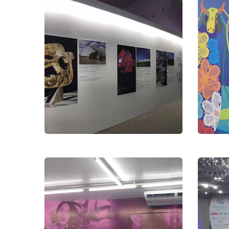
Exposição
Museu Nacional
de Brasília
CN
Exposição
Con
5ª 
Co