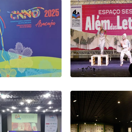
13ª Edição da
Bienal
NO 2025
Pernambuco
gresso
Eventos
edição do
ngresso
A Natureza em