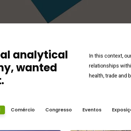
bal analytical
In this context, o
ny, wanted
relationships with
health, trade and
.
l
Comércio
Congresso
Eventos
Exposiç