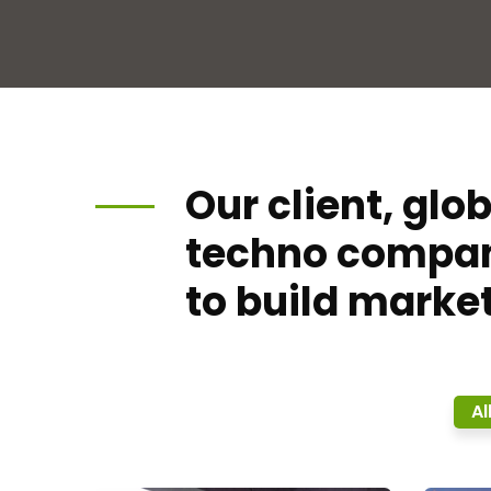
Our client, glo
techno compa
to build market
Al