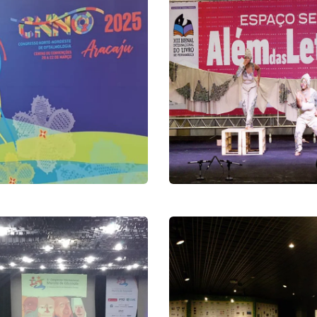
13ª Edição da
Bienal
O 2025
Pernambuco
esso
Eventos
dição do