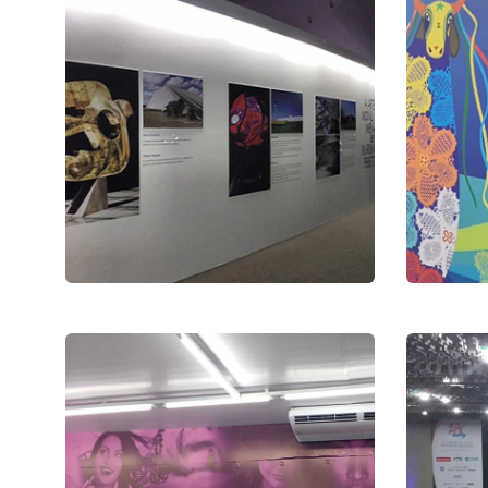
Exposição Museu
Nacional de
Brasília
CNN
Exposição
Congr
5ª e