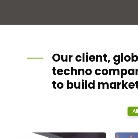
Our client, glo
techno compa
to build market
Al