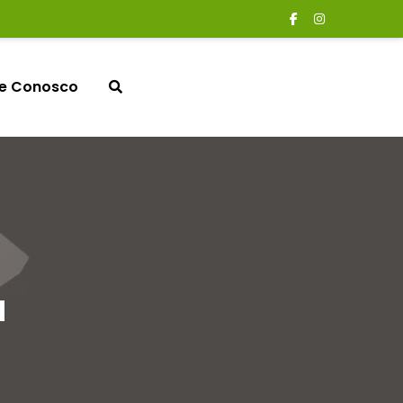
le Conosco
a